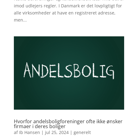
imod udlejers regler. I Danmark er det lovpligtigt for
alle virksomheder at have en registreret adresse,
men...
Hvorfor andelsboligforeninger ofte ikke ønsker
firmaer i deres boliger
af
Ib Hansen
|
jul 25, 2024
|
generelt