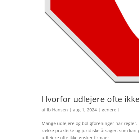
Hvorfor udlejere ofte ikk
af
Ib Hansen
|
aug 1, 2024
|
generelt
Mange udlejere og boligforeninger har regler, 
række praktiske og juridiske årsager, som kan 
udlejere ofte ikke ønsker firmaer...