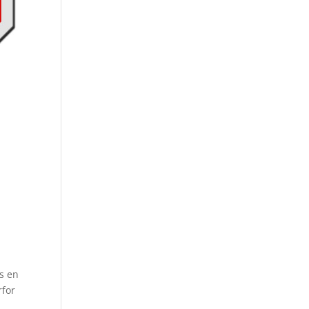
es en
rfor