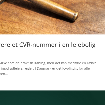
rere et CVR-nummer i en lejebolig
n virke som en praktisk løsning, men det kan medføre en række
imod udlejers regler. I Danmark er det lovpligtigt for alle
men...