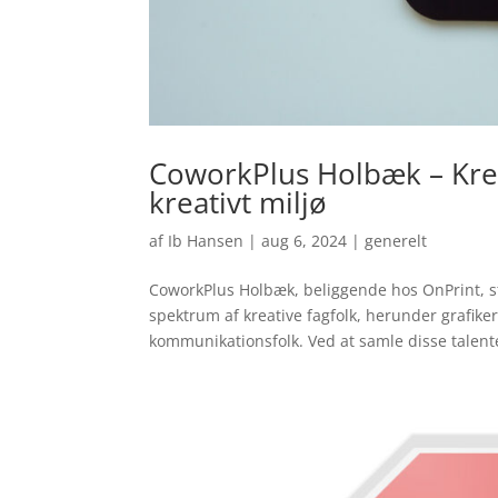
CoworkPlus Holbæk – Kreat
kreativt miljø
af
Ib Hansen
|
aug 6, 2024
|
generelt
CoworkPlus Holbæk, beliggende hos OnPrint, st
spektrum af kreative fagfolk, herunder grafikere
kommunikationsfolk. Ved at samle disse talente