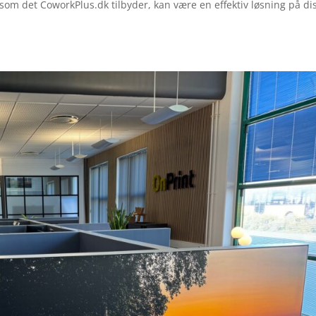
som det CoworkPlus.dk tilbyder, kan være en effektiv løsning på di