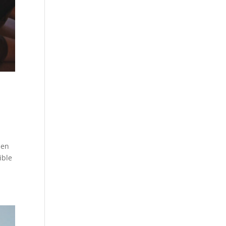
den
ible