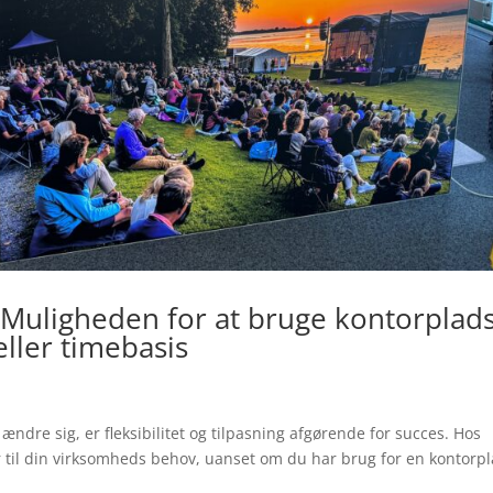
g: Muligheden for at bruge kontorplad
ller timebasis
ændre sig, er fleksibilitet og tilpasning afgørende for succes. Hos
er til din virksomheds behov, uanset om du har brug for en kontorp