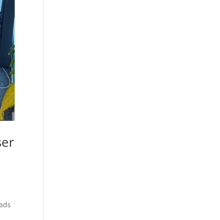
ser
lads