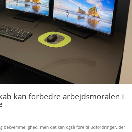
kab kan forbedre arbejdsmoralen i
e
 og bekvemmelighed, men det kan også føre til udfordringer, der